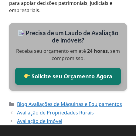
para apoiar decisões patrimoniais, judiciais e
empresariais.
Precisa de um Laudo de Avaliação
de Imóveis?
Receba seu orçamento em até
24 horas
, sem
compromisso.
Solicite seu Orçamento Agora
Categorias
Blog Avaliações de Máquinas e Equipamentos
Avaliação de Propriedades Rurais
Avaliação de Imóvel