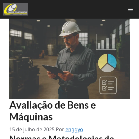
Pular
Me
para
o
conteúdo
Avaliação de Bens e
Máquinas
15 de julho de 2025
Por
enggyo
Normas e Metodologias de