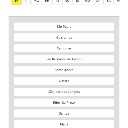
SP
RJ
MG
PR
RS
SC
ES
GO
DF
BA
PE
São Paulo
Guarulhos
Campinas
São Bernardo do Campo
Santo André
Osasco
São José dos Campos
Ribeirão Preto
Santos
Mauá