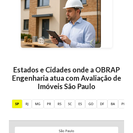
Estados e Cidades onde a OBRAP
Engenharia atua com
Avaliação de
Imóveis São Paulo
SP
RJ
MG
PR
RS
SC
ES
GO
DF
BA
PE
São Paulo