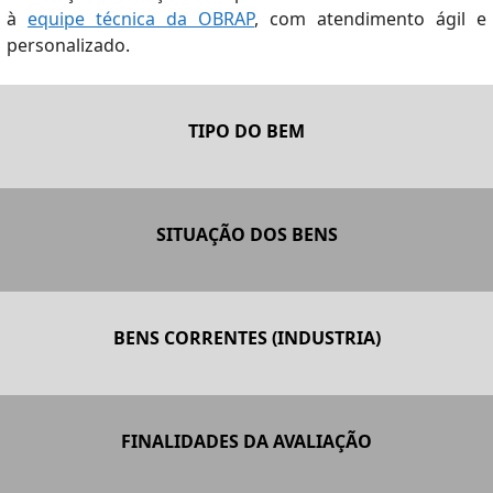
à
equipe técnica da OBRAP
, com atendimento ágil e
personalizado.
TIPO DO BEM
– Máquinas
– Equipamentos
– Acessórios, dispositivos e gabaritos
SITUAÇÃO DOS BENS
– Ferramentas, moldes e estampos
– Instalações
– Bens isolados, instalados ou não
– Veículos de transporte
– Bens instalados, integrados no processo industrial
– Móveis e utensílios
– Desmonte
BENS CORRENTES (INDUSTRIA)
– Terreno
– Infra-estrutura
– Edificações
FINALIDADES DA AVALIAÇÃO
– Máquinas, equipamentos e acessórios
– Sistema de utilidades
– Compra de Bens
– Veículos de transporte (terrestre, ferroviário, marítimo,