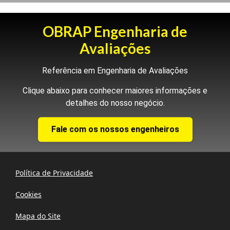
– Venda de Bens
aéreo, móveis/utensílios)
– Locação de Bens
– Garantia em Operações de Crédito
OBRAP Engenharia de
– Leilões
Avaliações
– Seguros
– Desapropriações
– Indenizações
Referência em Engenharia de Avaliações
– Execuções
Clique abaixo para conhecer maiores informações e
detalhes do nosso negócio.
Fale com os nossos engenheiros
Política de Privacidade
Cookies
Mapa do Site