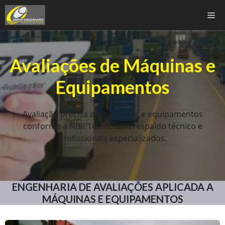
Pular
Me
para
o
conteúdo
Avaliações de Máquinas e
Equipamentos
Avaliação precisa de máquinas e equipamentos
conforme a NBR 14653, com respaldo técnico e
profissionais especializados.
ENGENHARIA DE AVALIAÇÕES APLICADA A
MÁQUINAS E EQUIPAMENTOS