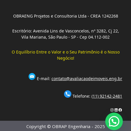
OBRAENG Projetos e Consultoria Ltda - CREA 1242268
Escritório: Avenida Lins de Vasconcelos, nº 3282, Cj 22,
Vila Mariana, São Paulo - SP - Cep 04.112-002
O Equilíbrio Entre o Valor e o Seu Patrimônio é o Nosso
Negócio!
E-mail:
contato@avaliacaodeimoveis.eng.br
Telefone:
(11) 92142-2481
Instagram
LinkedIn
Faceb
Copyright © OBRAP Engenharia - 2025