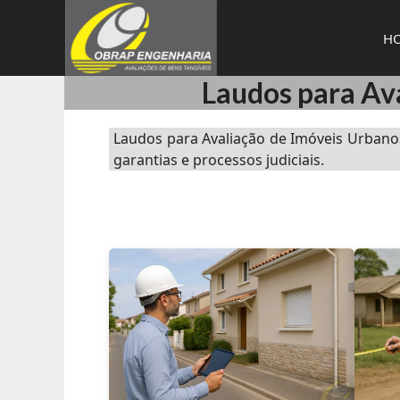
Pular
para
H
o
conteúdo
Laudos para Ava
Laudos para Avaliação de Imóveis Urbano
garantias e processos judiciais.