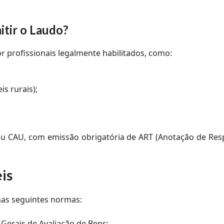
itir o Laudo?
r profissionais legalmente habilitados, como:
s rurais);
u CAU, com emissão obrigatória de ART (Anotação de Resp
is
 nas seguintes normas:
Gerais de Avaliação de Bens;