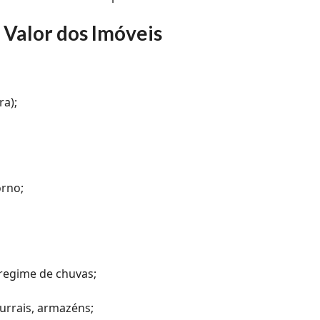
Valor dos Imóveis
ra);
orno;
, regime de chuvas;
currais, armazéns;