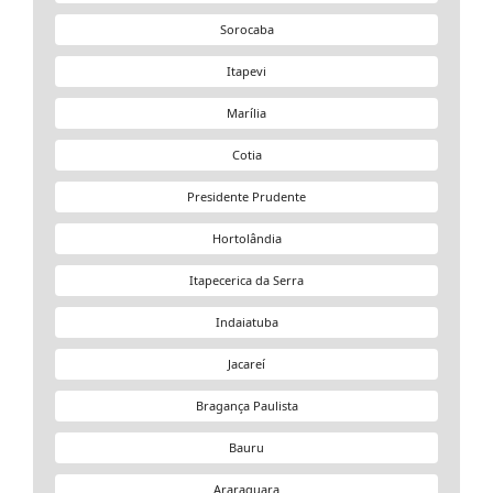
Sorocaba
Itapevi
Marília
Cotia
Presidente Prudente
Hortolândia
Itapecerica da Serra
Indaiatuba
Jacareí
Bragança Paulista
Bauru
Araraquara