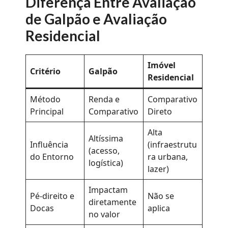
Diferença Entre Avaliação
de Galpão e Avaliação
Residencial
Imóvel
Critério
Galpão
Residencial
Método
Renda e
Comparativo
Principal
Comparativo
Direto
Alta
Altíssima
Influência
(infraestrutu
(acesso,
do Entorno
ra urbana,
logística)
lazer)
Impactam
Pé-direito e
Não se
diretamente
Docas
aplica
no valor