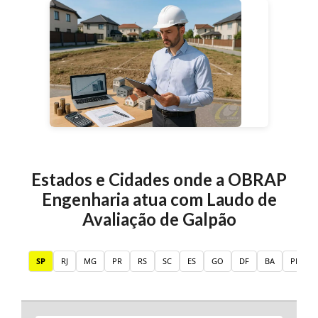
Estados e Cidades onde a OBRAP
Engenharia atua com
Laudo de
Avaliação de Galpão
SP
RJ
MG
PR
RS
SC
ES
GO
DF
BA
PE