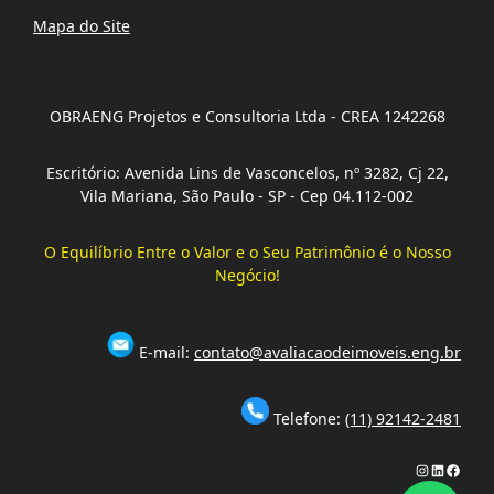
Mapa do Site
OBRAENG Projetos e Consultoria Ltda - CREA 1242268
Escritório: Avenida Lins de Vasconcelos, nº 3282, Cj 22,
Vila Mariana, São Paulo - SP - Cep 04.112-002
O Equilíbrio Entre o Valor e o Seu Patrimônio é o Nosso
Negócio!
E-mail:
contato@avaliacaodeimoveis.eng.br
Telefone:
(11) 92142-2481
Instagram
LinkedIn
Faceb