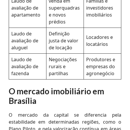
Laudo de
venda em
Famílias e
avaliação de
superquadras
investidores
apartamento
e novos
imobiliários
prédios
Laudo de
Definição
Locadores e
avaliação de
justa de valor
locatários
aluguel
de locação
Laudo de
Negociações
Produtores e
avaliação de
rurais e
empresas do
fazenda
partilhas
agronegócio
O mercado imobiliário em
Brasília
O mercado da capital se diferencia pela
estabilidade em determinadas regiões, como o
Plano Piloto, e pela valorização contínua em áreas