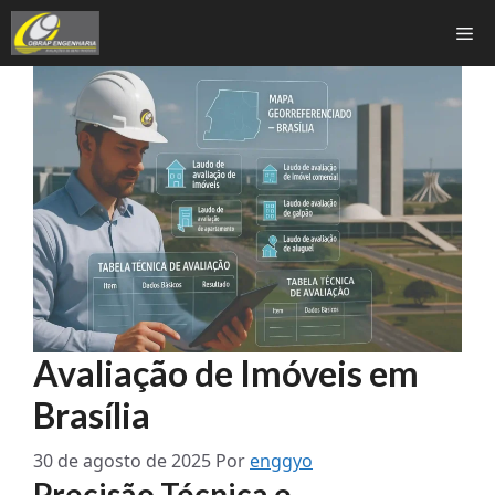
Pular
Me
para
o
conteúdo
Avaliação de Imóveis em
Brasília
30 de agosto de 2025
Por
enggyo
Precisão Técnica e