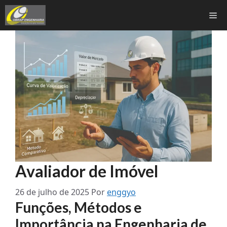
Pular
Me
para
o
conteúdo
Avaliador de Imóvel
26 de julho de 2025
Por
enggyo
Funções, Métodos e
Importância na Engenharia de