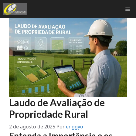
Pular
Me
para
o
conteúdo
Laudo de Avaliação de
Propriedade Rural
2 de agosto de 2025
Por
enggyo
Entenda a Importância e os