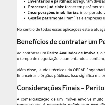
Inventários e partilhas
: asseguram divisã
Processos judiciais
: fornecem parâmetros 
Incorporações imobiliárias
: incorporador
Gestão patrimonial
: famílias e empresas 
No centro de todas essas aplicações está a atuaç
Benefícios de contratar um Pe
Ao contratar um
Perito Avaliador de Imóveis
, o
o tempo de negociação e aumentando a confianç
Além disso, laudos técnicos da OBRAP Engenharia
financeiras e órgãos públicos. Isso significa ma
Considerações Finais – Perit
A comercialização de um imóvel envolve muito
transparente, é necessário definir com exati