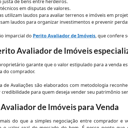
o justa de bens entre herdeiros.
técnicos em disputas de valores.
as utilizam laudos para avaliar terrenos e imóveis em proje
usam laudos para organizar investimentos e prevenir perda
ão imparcial do
Perito Avaliador de Imóveis
, que confere 
rito Avaliador de Imóveis especial
 proprietário garante que o valor estipulado para a venda
a do comprador.
 de Avaliações são elaborados com metodologia reconhecid
ior credibilidade para quem deseja vender seu patrimônio se
o Avaliador de Imóveis para Venda
 mais do que a simples negociação entre comprador e v
dão o valor real de mercado do bem. É nesse ponto que 