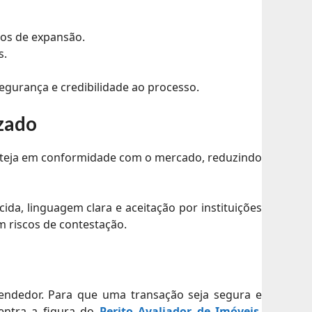
tos de expansão.
s.
segurança e credibilidade ao processo.
izado
 esteja em conformidade com o mercado, reduzindo
a, linguagem clara e aceitação por instituições
m riscos de contestação.
endedor. Para que uma transação seja segura e
entra a figura do
Perito Avaliador de Imóveis
,