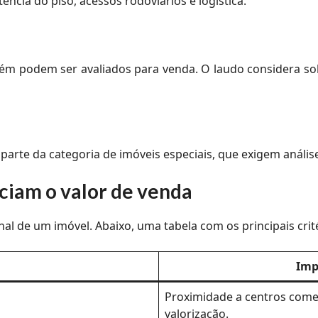
ência do piso, acessos rodoviários e logística.
bém podem ser avaliados para venda. O laudo considera solo
em parte da categoria de imóveis especiais, que exigem anál
nciam o valor de venda
al de um imóvel. Abaixo, uma tabela com os principais crité
Imp
Proximidade a centros comer
valorização.