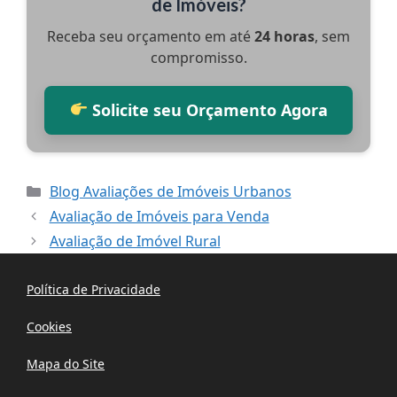
de Imóveis?
Receba seu orçamento em até
24 horas
, sem
compromisso.
Solicite seu Orçamento Agora
Categorias
Blog Avaliações de Imóveis Urbanos
Avaliação de Imóveis para Venda
Avaliação de Imóvel Rural
Política de Privacidade
Cookies
Mapa do Site