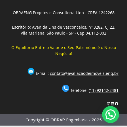
OBRAENG Projetos e Consultoria Ltda - CREA 1242268
Escritório: Avenida Lins de Vasconcelos, nº 3282, Cj 22,
Vila Mariana, São Paulo - SP - Cep 04.112-002
O Equilíbrio Entre o Valor e o Seu Patrimônio é o Nosso
Negócio!
E-mail:
contato@avaliacaodeimoveis.eng.br
Telefone:
(11) 92142-2481
Instagram
LinkedIn
Faceb
Copyright © OBRAP Engenharia - 2025