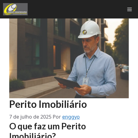
Pular
Me
para
o
conteúdo
Perito Imobiliário
7 de julho de 2025
Por
enggyo
O que faz um Perito
Imobiliário?