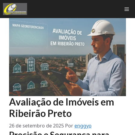
Pular
Me
para
o
conteúdo
Avaliação de Imóveis em
Ribeirão Preto
26 de setembro de 2025
Por
enggyo
Precisão e Segurança para