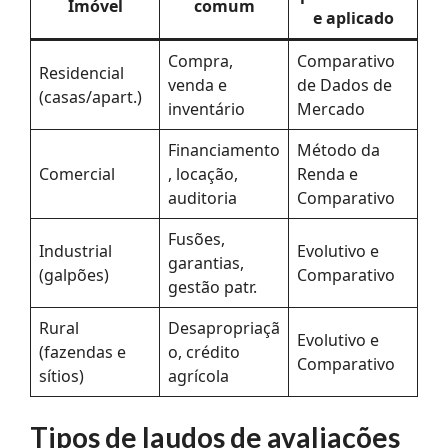
Imóvel
comum
e aplicado
Compra,
Comparativo
Residencial
venda e
de Dados de
(casas/apart.)
inventário
Mercado
Financiamento
Método da
Comercial
, locação,
Renda e
auditoria
Comparativo
Fusões,
Industrial
Evolutivo e
garantias,
(galpões)
Comparativo
gestão patr.
Rural
Desapropriaçã
Evolutivo e
(fazendas e
o, crédito
Comparativo
sítios)
agrícola
Tipos de laudos de avaliações