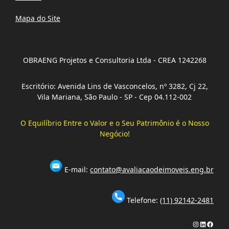
Mapa do Site
OBRAENG Projetos e Consultoria Ltda - CREA 1242268
Escritório: Avenida Lins de Vasconcelos, nº 3282, Cj 22,
Vila Mariana, São Paulo - SP - Cep 04.112-002
O Equilíbrio Entre o Valor e o Seu Patrimônio é o Nosso
Negócio!
E-mail:
contato@avaliacaodeimoveis.eng.br
Telefone:
(11) 92142-2481
Instagram
LinkedIn
Faceb