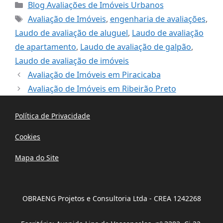
Categorias
Blog Avaliações de Imóveis Urbanos
Tags
Avaliação de Imóveis
,
engenharia de avaliações
,
Laudo de avaliação de aluguel
,
Laudo de avaliação
de apartamento
,
Laudo de avaliação de galpão
,
Laudo de avaliação de imóveis
Avaliação de Imóveis em Piracicaba
Avaliação de Imóveis em Ribeirão Preto
Política de Privacidade
Cookies
Mapa do Site
OBRAENG Projetos e Consultoria Ltda - CREA 1242268