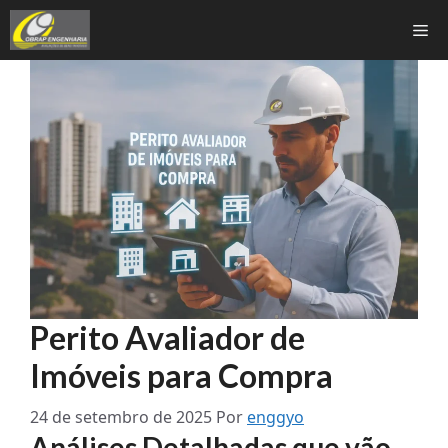
Pular
Me
para
o
conteúdo
Perito Avaliador de
Imóveis para Compra
24 de setembro de 2025
Por
enggyo
Análises Detalhadas que vão