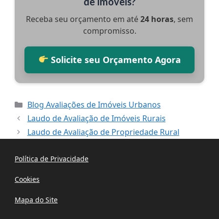
de Imóveis?
Receba seu orçamento em até
24 horas
, sem
compromisso.
Solicite seu Orçamento Agora
Categorias
Blog Avaliações de Imóveis Urbanos
Laudo de Avaliação de Imóveis Rurais
Laudo de Avaliação de Propriedade Rural
Política de Privacidade
Cookies
Mapa do Site