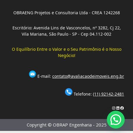
OBRAENG Projetos e Consultoria Ltda - CREA 1242268
Escritório: Avenida Lins de Vasconcelos, nº 3282, Cj 22,
Vila Mariana, São Paulo - SP - Cep 04.112-002
O Equilíbrio Entre o Valor e o Seu Patrimônio é o Nosso
Negócio!
E-mail:
contato@avaliacaodeimoveis.eng.br
Telefone:
(11) 92142-2481
Instagram
LinkedIn
Faceb
Copyright © OBRAP Engenharia - 2025