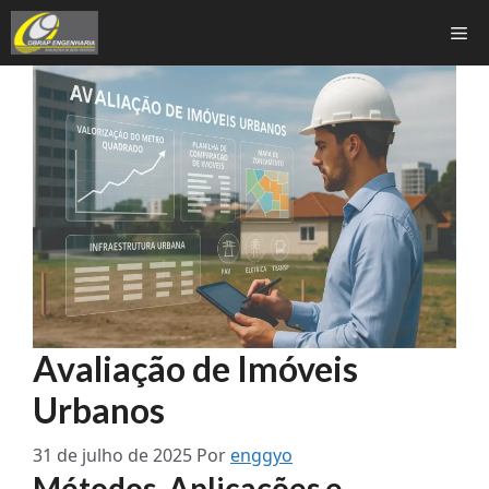
Pular
Me
para
o
conteúdo
Avaliação de Imóveis
Urbanos
31 de julho de 2025
Por
enggyo
Métodos, Aplicações e